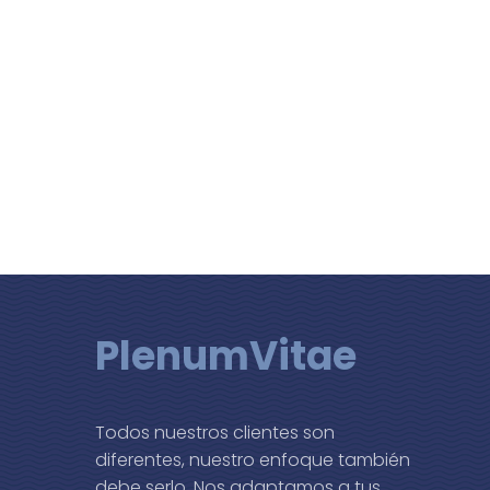
PlenumVitae
Todos nuestros clientes son
diferentes, nuestro enfoque también
debe serlo. Nos adaptamos a tus