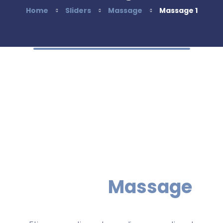
Home
Sliders
Massage
Massage 1
Medical
Massage